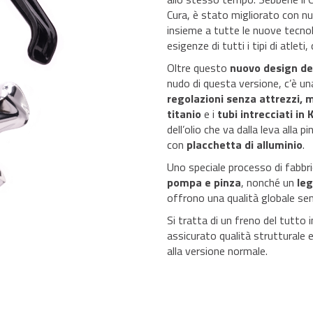
Cura, è stato migliorato con nu
insieme a tutte le nuove tecnol
esigenze di tutti i tipi di atlet
Oltre questo
nuovo design del
nudo di questa versione, c’è u
regolazioni senza attrezzi,
titanio
e i
tubi intrecciati in 
dell’olio che va dalla leva alla 
con
placchetta di alluminio
.
Uno speciale processo di fabbr
pompa e pinza
, nonché un
leg
offrono una qualità globale sen
Si tratta di un freno del tutto
assicurato qualità strutturale 
alla versione normale.