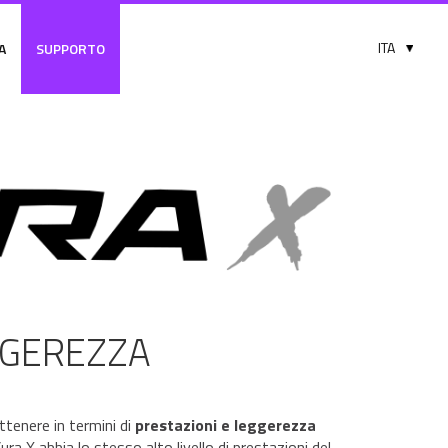
A
SUPPORTO
GGEREZZA
ttenere in termini di
prestazioni e leggerezza
ra X abbia lo stesso alto livello di prestazioni del