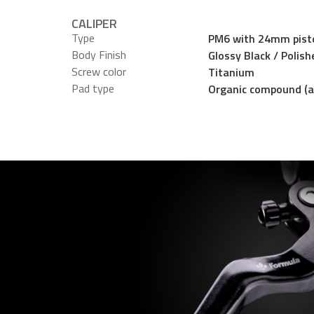
CALIPER
Type
PM6 with 24mm pist
Body Finish
Glossy Black / Polish
Screw color
Titanium
Pad type
Organic compound (a